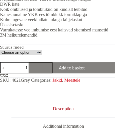
DWR kate
Kõik õmblused ja tõmblukud on kindlalt teibitud
Kahesuunaline YKK ees tõmblukk tormiklapiga
Kolm tugevate veekindlate lukuga küljetaskut
Üks sisetasku
Varrukatesse vee imbumise eest kaitsvad sisemised mansetid
3M helkurelemendid
Suurus riided
Jope
Add to basket
"GreenWood"
Hall
quantity
SKU:
4021Grey
Categories:
Jakid
,
Meestele
Description
Additional information