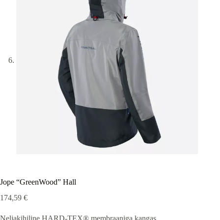
Jope “GreenWood” Hall
174,59
€
Neljakihiline HARD-TEX® membraaniga kangas