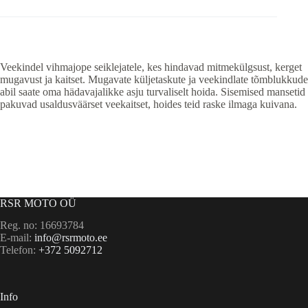
Veekindel vihmajope seiklejatele, kes hindavad mitmekülgsust, kerget
mugavust ja kaitset. Mugavate küljetaskute ja veekindlate tõmblukkude
abil saate oma hädavajalikke asju turvaliselt hoida. Sisemised mansetid
pakuvad usaldusväärset veekaitset, hoides teid raske ilmaga kuivana.
RSR MOTO OÜ
Reg. no: 16693784
E-mail:
info@rsrmoto.ee
Telefon:
+372 5092712
Info