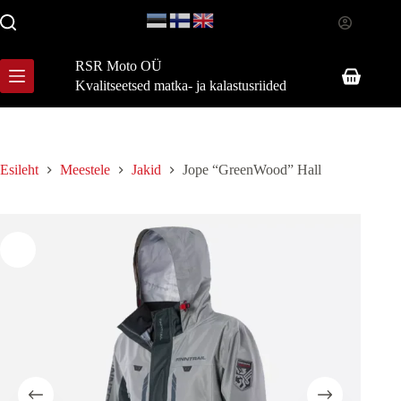
Skip
to
content
RSR Moto OÜ
Shopping
Kvalitseetsed matka- ja kalastusriided
cart
Esileht
Meestele
Jakid
Jope “GreenWood” Hall