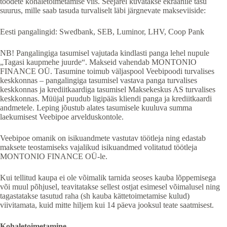
toodete kohaletoimetamise viis. Seejärel kuvatakse ekraanile tasu
suurus, mille saab tasuda turvaliselt läbi järgnevate makseviiside:
Eesti pangalingid: Swedbank, SEB, Luminor, LHV, Coop Pank
NB! Pangalingiga tasumisel vajutada kindlasti panga lehel nupule
„Tagasi kaupmehe juurde“. Makseid vahendab MONTONIO
FINANCE OÜ. Tasumine toimub väljaspool Veebipoodi turvalises
keskkonnas – pangalingiga tasumisel vastava panga turvalises
keskkonnas ja krediitkaardiga tasumisel Maksekeskus AS turvalises
keskkonnas. Müüjal puudub ligipääs kliendi panga ja krediitkaardi
andmetele. Leping jõustub alates tasumisele kuuluva summa
laekumisest Veebipoe arvelduskontole.
Veebipoe omanik on isikuandmete vastutav töötleja ning edastab
maksete teostamiseks vajalikud isikuandmed volitatud töötleja
MONTONIO FINANCE OÜ-le.
Kui tellitud kaupa ei ole võimalik tarnida seoses kauba lõppemisega
või muul põhjusel, teavitatakse sellest ostjat esimesel võimalusel ning
tagastatakse tasutud raha (sh kauba kättetoimetamise kulud)
viivitamata, kuid mitte hiljem kui 14 päeva jooksul teate saatmisest.
Kohaletoimetamine