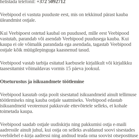
helistada telefonil:
+372 5092712
Veebipood ei vastuta puuduste eest, mis on tekkinud pärast kauba
üleandmist ostjale.
Kui Veebipoest ostetud kaubal on puudused, mille eest Veebipood
vastutab, parandab või asendab Veebipood puudusega kauba. Kui
kaupa ei ole võimalik parandada ega asendada, tagastab Veebipood
ostjale kõik müügilepinguga kaasnenud tasud.
Veebipood vastab tarbija esitatud kaebusele kirjalikult või kirjalikku
taasesitamist võimaldavas vormis 15 päeva jooksul.
Otseturustus ja isikuandmete töötlemine
Veebipood kasutab ostja poolt sisestatud isikuandmeid ainult tellimuse
töötlemiseks ning kauba ostjale saatmiseks. Veebipood edastab
isikuandmeid veoteenust pakkuvale ettevõtetele selleks, et kohale
toimetada kaupa.
Veebipood saadab ostjale uudiskirju ning pakkumisi ostja e-maili
aadressile ainult juhul, kui ostja on selleks avaldanud soovi sisestades
veebilehel e-kirja aadressi ning andnud teada oma soovist otsepostituse