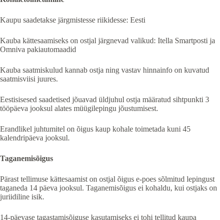
Kaupu saadetakse järgmistesse riikidesse: Eesti
Kauba kättesaamiseks on ostjal järgnevad valikud: Itella Smartposti ja
Omniva pakiautomaadid
Kauba saatmiskulud kannab ostja ning vastav hinnainfo on kuvatud
saatmisviisi juures.
Eestisisesed saadetised jõuavad üldjuhul ostja määratud sihtpunkti 3
tööpäeva jooksul alates müügilepingu jõustumisest.
Erandlikel juhtumitel on õigus kaup kohale toimetada kuni 45
kalendripäeva jooksul.
Taganemisõigus
Pärast tellimuse kättesaamist on ostjal õigus e-poes sõlmitud lepingust
taganeda 14 päeva jooksul. Taganemisõigus ei kohaldu, kui ostjaks on
juriidiline isik.
14-päevase tagastamisõiguse kasutamiseks ei tohi tellitud kaupa