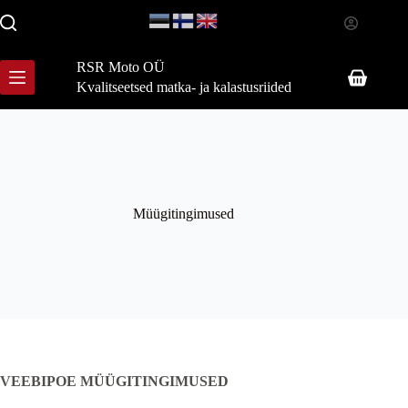
Skip
to
content
RSR Moto OÜ
Shopping
Kvalitseetsed matka- ja kalastusriided
cart
Müügitingimused
VEEBIPOE MÜÜGITINGIMUSED