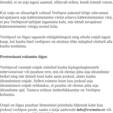
tõendid, et on asja tagasi saatnud, sõltuvalt sellest, kumb toimub varem.
Kui ostja on sõnaselgelt valinud Veebipoe pakutud kõige odavamast
tavapärasest asja kättetoimetamise viisist erineva kättetoimetamise viisi,
ei pea Veebipood tarbijale tagastama kulu, mis ületab tavapärase
kättetoimetamise viisiga seotud kulu.
Veebipoel on õigus taganeda müügitehingust ning nõuda ostjalt tagasi
kaup, kui kauba hind veebipoes on eksituse tõttu märgitud oluliselt alla
kauba turuhinna.
Pretensiooni esitamise õigus
Veebipood vastutab ostjale müüdud kauba lepingutingimustele
mittevastavuse või puuduse eest, mis oli olemas juba asja üleandmise
hetkel ning mis ilmneb kuni kahe aasta jooksul, alates kauba
üleandmisest ostjale. Sellest esimese kuue kuu jooksul asja
üleandmisest ostjale eeldatakse, et puudus oli olemas juba asja
üleandmise ajal. Vastava eelduse ümberlükkamine on Veebipoe
kohustus.
Ostjal on õigus puuduse ilmnemisel pöörduda hiljemalt kahe kuu
jooksul veebipoe poole, saates e-kirja aadressile
info@rsrmoto.ee
või