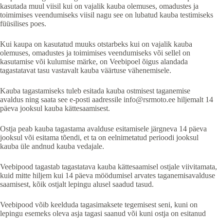
kasutada muul viisil kui on vajalik kauba olemuses, omadustes ja
toimimises veendumiseks viisil nagu see on lubatud kauba testimiseks
füüsilises poes.
Kui kaupa on kasutatud muuks otstarbeks kui on vajalik kauba
olemuses, omadustes ja toimimises veendumiseks või sellel on
kasutamise või kulumise märke, on Veebipoel õigus alandada
tagastatavat tasu vastavalt kauba väärtuse vähenemisele.
Kauba tagastamiseks tuleb esitada kauba ostmisest taganemise
avaldus ning saata see e-posti aadressile info@rsrmoto.ee hiljemalt 14
päeva jooksul kauba kättesaamisest.
Ostja peab kauba tagastama avalduse esitamisele järgneva 14 päeva
jooksul või esitama tõendi, et ta on eelnimetatud perioodi jooksul
kauba üle andnud kauba vedajale.
Veebipood tagastab tagastatava kauba kättesaamisel ostjale viivitamata,
kuid mitte hiljem kui 14 päeva möödumisel arvates taganemisavalduse
saamisest, kõik ostjalt lepingu alusel saadud tasud.
Veebipood võib keelduda tagasimaksete tegemisest seni, kuni on
lepingu esemeks oleva asja tagasi saanud või kuni ostja on esitanud