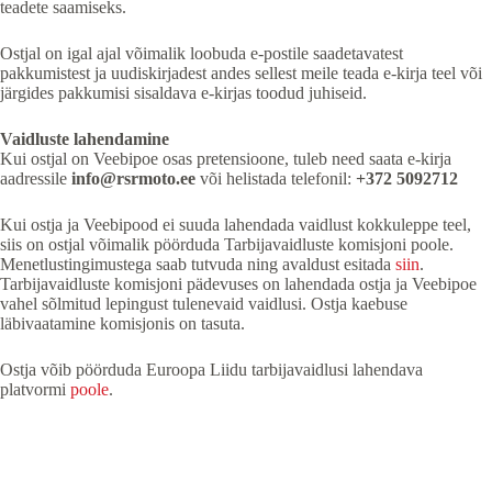
teadete saamiseks.
Ostjal on igal ajal võimalik loobuda e-postile saadetavatest
pakkumistest ja uudiskirjadest andes sellest meile teada e-kirja teel või
järgides pakkumisi sisaldava e-kirjas toodud juhiseid.
Vaidluste lahendamine
Kui ostjal on Veebipoe osas pretensioone, tuleb need saata e-kirja
aadressile
info@rsrmoto.ee
või helistada telefonil:
+372 5092712
Kui ostja ja Veebipood ei suuda lahendada vaidlust kokkuleppe teel,
siis on ostjal võimalik pöörduda Tarbijavaidluste komisjoni poole.
Menetlustingimustega saab tutvuda ning avaldust esitada
siin
.
Tarbijavaidluste komisjoni pädevuses on lahendada ostja ja Veebipoe
vahel sõlmitud lepingust tulenevaid vaidlusi. Ostja kaebuse
läbivaatamine komisjonis on tasuta.
Ostja võib pöörduda Euroopa Liidu tarbijavaidlusi lahendava
platvormi
poole
.