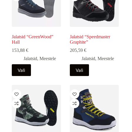
tootelehel.
tootelehel.
Jalatsid “GreenWood”
Jalatsid “Speedmaster
Hall
Graphite”
153,88
€
205,59
€
Jalatsid
,
Meestele
Jalatsid
,
Meestele
Sellel
Sellel
Vali
Vali
tootel
tootel
on
on
mitu
mitu
varianti.
varianti.
Valikuid
Valikuid
saab
saab
teha
teha
tootelehel.
tootelehel.