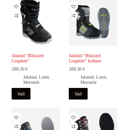
Jalatsid “Blizzard
Jalatsid “Blizzard
Graphite”
Graphite” kollane
288,30
€
288,30
€
Jalatsid
,
Lumi
,
Jalatsid
,
Lumi
,
Meestele
Meestele
Sellel
Sellel
Vali
Vali
tootel
tootel
on
on
mitu
mitu
varianti.
varianti.
Valikuid
Valikuid
saab
saab
teha
teha