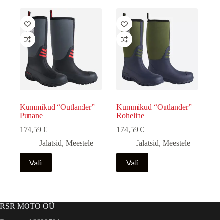
mitu
mitu
varianti.
varianti.
Valikuid
Valikuid
saab
saab
teha
teha
tootelehel.
tootelehel.
Kummikud “Outlander”
Kummikud “Outlander”
Punane
Roheline
174,59
€
174,59
€
Jalatsid
,
Meestele
Jalatsid
,
Meestele
Sellel
Sellel
Vali
Vali
tootel
tootel
on
on
mitu
mitu
varianti.
varianti.
Valikuid
Valikuid
RSR MOTO OÜ
saab
saab
teha
teha