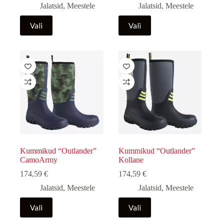
Jalatsid
,
Meestele
Jalatsid
,
Meestele
Sellel
Sellel
Vali
Vali
tootel
tootel
on
on
mitu
mitu
varianti.
varianti.
Valikuid
Valikuid
saab
saab
teha
teha
tootelehel.
tootelehel.
Kummikud “Outlander”
Kummikud “Outlander”
CamoArmy
Kollane
174,59
€
174,59
€
Jalatsid
,
Meestele
Jalatsid
,
Meestele
Sellel
Sellel
Vali
Vali
tootel
tootel
on
on