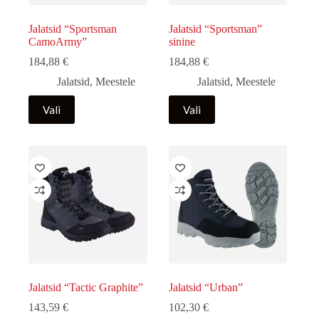
Jalatsid “Sportsman
Jalatsid “Sportsman”
CamoArmy”
sinine
184,88
€
184,88
€
Jalatsid
,
Meestele
Jalatsid
,
Meestele
Sellel
Sellel
Vali
Vali
tootel
tootel
on
on
mitu
mitu
varianti.
varianti.
Valikuid
Valikuid
saab
saab
teha
teha
tootelehel.
tootelehel.
Jalatsid “Tactic Graphite”
Jalatsid “Urban”
143,59
€
102,30
€