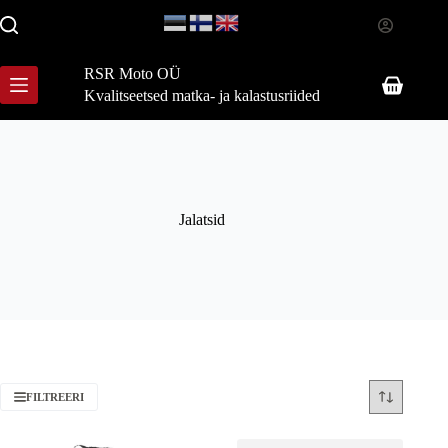
Skip
to
content
RSR Moto OÜ
Shopping
Kvalitseetsed matka- ja kalastusriided
cart
Jalatsid
FILTREERI