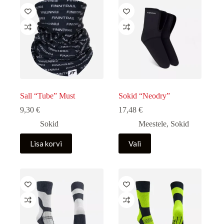
Sall “Tube” Must
Sokid “Neodry”
9,30
€
17,48
€
Sokid
Meestele
,
Sokid
Sellel
Lisa korvi
Vali
tootel
on
mitu
varianti.
Valikuid
saab
teha
tootelehel.