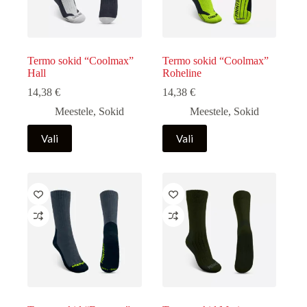
Termo sokid “Coolmax”
Termo sokid “Coolmax”
Hall
Roheline
14,38
€
14,38
€
Meestele
,
Sokid
Meestele
,
Sokid
Sellel
Sellel
Vali
Vali
tootel
tootel
on
on
mitu
mitu
varianti.
varianti.
Valikuid
Valikuid
saab
saab
teha
teha
tootelehel.
tootelehel.