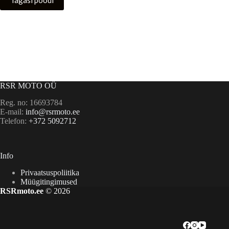
Tagasi poodi
RSR MOTO OÜ
Reg. no: 16693784
E-mail:
info@rsrmoto.ee
Telefon:
+372 5092712
Info
Privaatsuspoliitika
Müügitingimused
RSRmoto.ee
© 2026