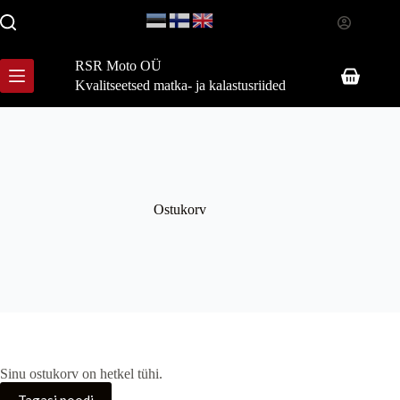
Skip
to
content
RSR Moto OÜ
Shopping
Kvalitseetsed matka- ja kalastusriided
cart
Ostukorv
Sinu ostukorv on hetkel tühi.