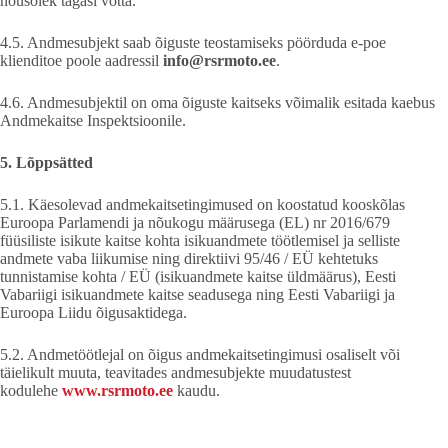
nõusolek tagasi võtta.
4.5. Andmesubjekt saab õiguste teostamiseks pöörduda e-poe
klienditoe poole aadressil
info@rsrmoto.ee
.
4.6. Andmesubjektil on oma õiguste kaitseks võimalik esitada kaebus
Andmekaitse Inspektsioonile.
5. Lõppsätted
5.1. Käesolevad andmekaitsetingimused on koostatud kooskõlas
Euroopa Parlamendi ja nõukogu määrusega (EL) nr 2016/679
füüsiliste isikute kaitse kohta isikuandmete töötlemisel ja selliste
andmete vaba liikumise ning direktiivi 95/46 / EÜ kehtetuks
tunnistamise kohta / EÜ (isikuandmete kaitse üldmäärus), Eesti
Vabariigi isikuandmete kaitse seadusega ning Eesti Vabariigi ja
Euroopa Liidu õigusaktidega.
5.2. Andmetöötlejal on õigus andmekaitsetingimusi osaliselt või
täielikult muuta, teavitades andmesubjekte muudatustest
kodulehe
www.rsrmoto.ee
kaudu.