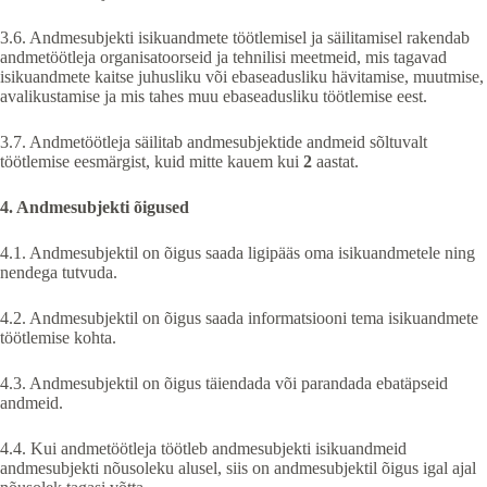
3.6. Andmesubjekti isikuandmete töötlemisel ja säilitamisel rakendab
andmetöötleja organisatoorseid ja tehnilisi meetmeid, mis tagavad
isikuandmete kaitse juhusliku või ebaseadusliku hävitamise, muutmise,
avalikustamise ja mis tahes muu ebaseadusliku töötlemise eest.
3.7. Andmetöötleja säilitab andmesubjektide andmeid sõltuvalt
töötlemise eesmärgist, kuid mitte kauem kui
2
aastat.
4. Andmesubjekti õigused
4.1. Andmesubjektil on õigus saada ligipääs oma isikuandmetele ning
nendega tutvuda.
4.2. Andmesubjektil on õigus saada informatsiooni tema isikuandmete
töötlemise kohta.
4.3. Andmesubjektil on õigus täiendada või parandada ebatäpseid
andmeid.
4.4. Kui andmetöötleja töötleb andmesubjekti isikuandmeid
andmesubjekti nõusoleku alusel, siis on andmesubjektil õigus igal ajal