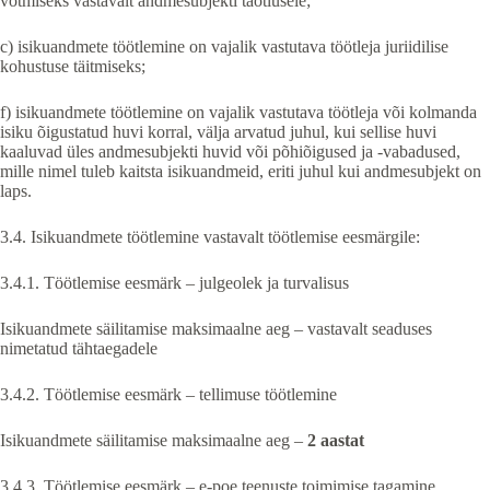
võtmiseks vastavalt andmesubjekti taotlusele;
c) isikuandmete töötlemine on vajalik vastutava töötleja juriidilise
kohustuse täitmiseks;
f) isikuandmete töötlemine on vajalik vastutava töötleja või kolmanda
isiku õigustatud huvi korral, välja arvatud juhul, kui sellise huvi
kaaluvad üles andmesubjekti huvid või põhiõigused ja -vabadused,
mille nimel tuleb kaitsta isikuandmeid, eriti juhul kui andmesubjekt on
laps.
3.4. Isikuandmete töötlemine vastavalt töötlemise eesmärgile:
3.4.1. Töötlemise eesmärk – julgeolek ja turvalisus
Isikuandmete säilitamise maksimaalne aeg – vastavalt seaduses
nimetatud tähtaegadele
3.4.2. Töötlemise eesmärk – tellimuse töötlemine
Isikuandmete säilitamise maksimaalne aeg –
2 aastat
3.4.3. Töötlemise eesmärk – e-poe teenuste toimimise tagamine