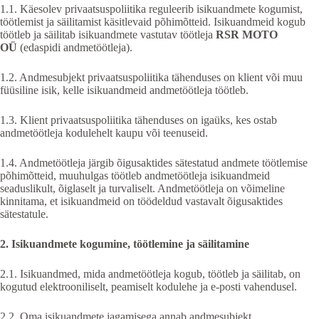
1.1. Käesolev privaatsuspoliitika reguleerib isikuandmete kogumist,
töötlemist ja säilitamist käsitlevaid põhimõtteid. Isikuandmeid kogub
töötleb ja säilitab isikuandmete vastutav töötleja
RSR MOTO
OÜ
(edaspidi andmetöötleja).
1.2. Andmesubjekt privaatsuspoliitika tähenduses on klient või muu
füüsiline isik, kelle isikuandmeid andmetöötleja töötleb.
1.3. Klient privaatsuspoliitika tähenduses on igaüks, kes ostab
andmetöötleja kodulehelt kaupu või teenuseid.
1.4. Andmetöötleja järgib õigusaktides sätestatud andmete töötlemise
põhimõtteid, muuhulgas töötleb andmetöötleja isikuandmeid
seaduslikult, õiglaselt ja turvaliselt. Andmetöötleja on võimeline
kinnitama, et isikuandmeid on töödeldud vastavalt õigusaktides
sätestatule.
2. Isikuandmete kogumine, töötlemine ja säilitamine
2.1. Isikuandmed, mida andmetöötleja kogub, töötleb ja säilitab, on
kogutud elektrooniliselt, peamiselt kodulehe ja e-posti vahendusel.
2.2. Oma isikuandmete jagamisega annab andmesubjekt