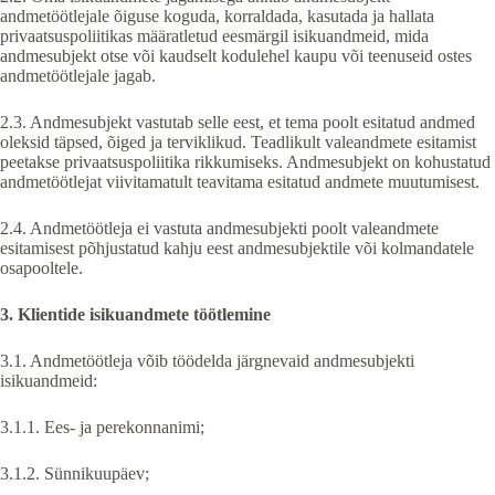
andmetöötlejale õiguse koguda, korraldada, kasutada ja hallata
privaatsuspoliitikas määratletud eesmärgil isikuandmeid, mida
andmesubjekt otse või kaudselt kodulehel kaupu või teenuseid ostes
andmetöötlejale jagab.
2.3. Andmesubjekt vastutab selle eest, et tema poolt esitatud andmed
oleksid täpsed, õiged ja terviklikud. Teadlikult valeandmete esitamist
peetakse privaatsuspoliitika rikkumiseks. Andmesubjekt on kohustatud
andmetöötlejat viivitamatult teavitama esitatud andmete muutumisest.
2.4. Andmetöötleja ei vastuta andmesubjekti poolt valeandmete
esitamisest põhjustatud kahju eest andmesubjektile või kolmandatele
osapooltele.
3. Klientide isikuandmete töötlemine
3.1. Andmetöötleja võib töödelda järgnevaid andmesubjekti
isikuandmeid:
3.1.1. Ees- ja perekonnanimi;
3.1.2. Sünnikuupäev;