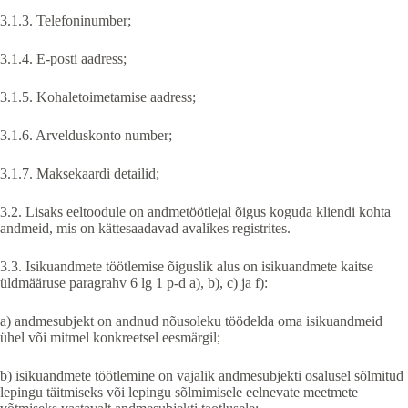
3.1.3. Telefoninumber;
3.1.4. E-posti aadress;
3.1.5. Kohaletoimetamise aadress;
3.1.6. Arvelduskonto number;
3.1.7. Maksekaardi detailid;
3.2. Lisaks eeltoodule on andmetöötlejal õigus koguda kliendi kohta
andmeid, mis on kättesaadavad avalikes registrites.
3.3. Isikuandmete töötlemise õiguslik alus on isikuandmete kaitse
üldmääruse paragrahv 6 lg 1 p-d a), b), c) ja f):
a) andmesubjekt on andnud nõusoleku töödelda oma isikuandmeid
ühel või mitmel konkreetsel eesmärgil;
b) isikuandmete töötlemine on vajalik andmesubjekti osalusel sõlmitud
lepingu täitmiseks või lepingu sõlmimisele eelnevate meetmete