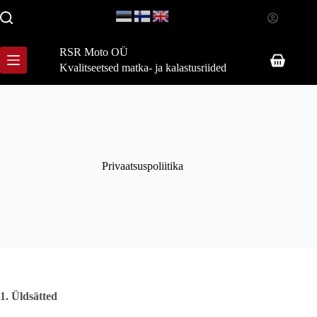
Skip
to
content
RSR Moto OÜ
Shopping
Kvalitseetsed matka- ja kalastusriided
cart
Privaatsuspoliitika
1. Üldsätted