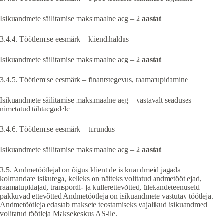
Isikuandmete säilitamise maksimaalne aeg –
2 aastat
3.4.4. Töötlemise eesmärk – kliendihaldus
Isikuandmete säilitamise maksimaalne aeg –
2 aastat
3.4.5. Töötlemise eesmärk – finantstegevus, raamatupidamine
Isikuandmete säilitamise maksimaalne aeg – vastavalt seaduses
nimetatud tähtaegadele
3.4.6. Töötlemise eesmärk – turundus
Isikuandmete säilitamise maksimaalne aeg –
2 aastat
3.5. Andmetöötlejal on õigus klientide isikuandmeid jagada
kolmandate isikutega, kelleks on näiteks volitatud andmetöötlejad,
raamatupidajad, transpordi- ja kullerettevõtted, ülekandeteenuseid
pakkuvad ettevõtted Andmetöötleja on isikuandmete vastutav töötleja.
Andmetöötleja edastab maksete teostamiseks vajalikud isikuandmed
volitatud töötleja Maksekeskus AS-ile.