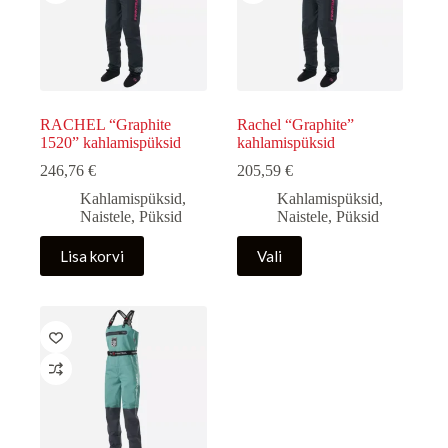
tootelehel.
tootelehel.
RACHEL “Graphite
Rachel “Graphite”
1520” kahlamispüksid
kahlamispüksid
246,76
€
205,59
€
Kahlamispüksid
,
Kahlamispüksid
,
Naistele
,
Püksid
Naistele
,
Püksid
Sellel
Lisa korvi
Vali
tootel
on
mitu
varianti.
Valikuid
saab
teha
tootelehel.