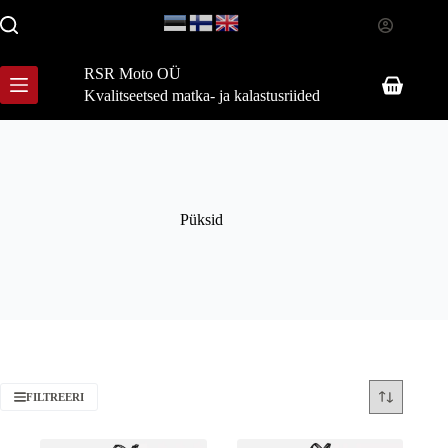
Skip
to
content
RSR Moto OÜ
Shopping
Kvalitseetsed matka- ja kalastusriided
cart
Püksid
FILTREERI