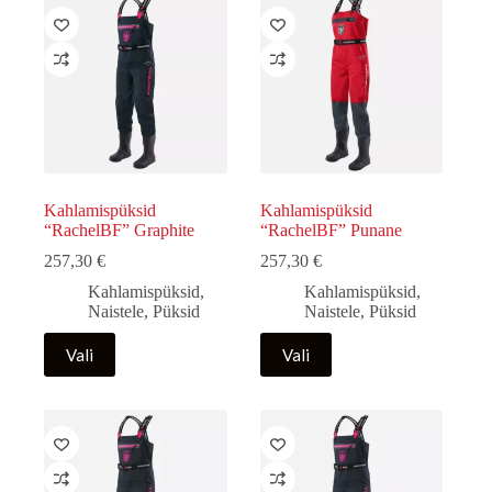
Kahlamispüksid
Kahlamispüksid
“RachelBF” Graphite
“RachelBF” Punane
257,30
€
257,30
€
Kahlamispüksid
,
Kahlamispüksid
,
Naistele
,
Püksid
Naistele
,
Püksid
Sellel
Sellel
Vali
Vali
tootel
tootel
on
on
mitu
mitu
varianti.
varianti.
Valikuid
Valikuid
saab
saab
teha
teha