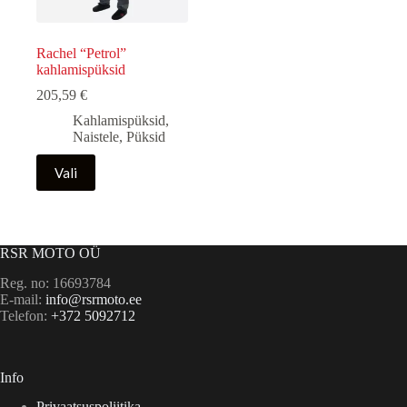
Rachel “Petrol”
kahlamispüksid
205,59
€
Kahlamispüksid
,
Naistele
,
Püksid
Sellel
Vali
tootel
on
mitu
varianti.
Valikuid
RSR MOTO OÜ
saab
teha
Reg. no: 16693784
tootelehel.
E-mail:
info@rsrmoto.ee
Telefon:
+372 5092712
Info
Privaatsuspoliitika