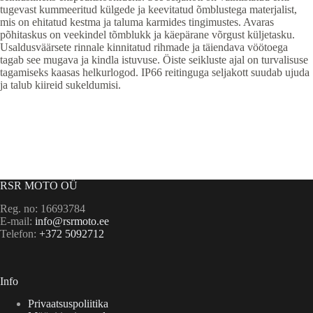
tugevast kummeeritud külgede ja keevitatud õmblustega materjalist,
mis on ehitatud kestma ja taluma karmides tingimustes. Avaras
põhitaskus on veekindel tõmblukk ja käepärane võrgust küljetasku.
Usaldusväärsete rinnale kinnitatud rihmade ja täiendava vöötoega
tagab see mugava ja kindla istuvuse. Öiste seikluste ajal on turvalisuse
tagamiseks kaasas helkurlogod. IP66 reitinguga seljakott suudab ujuda
ja talub kiireid sukeldumisi.
RSR MOTO OÜ
Reg. no: 16693784
E-mail:
info@rsrmoto.ee
Telefon:
+372 5092712
Info
Privaatsuspoliitika