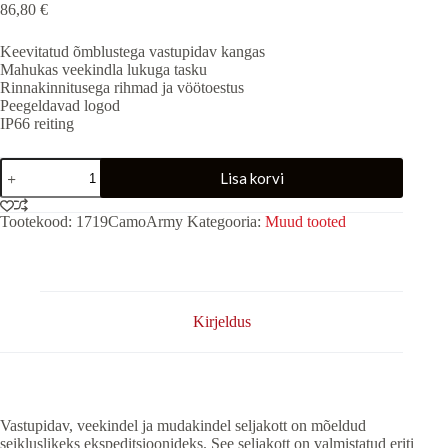
86,80
€
Keevitatud õmblustega vastupidav kangas
Mahukas veekindla lukuga tasku
Rinnakinnitusega rihmad ja vöötoestus
Peegeldavad logod
IP66 reiting
Kott
Lisa korvi
"Expedition"
CamoArmy
40L
Tootekood:
1719CamoArmy
Kategooria:
Muud tooted
kogus
Kirjeldus
Vastupidav, veekindel ja mudakindel seljakott on mõeldud
seikluslikeks ekspeditsioonideks. See seljakott on valmistatud eriti