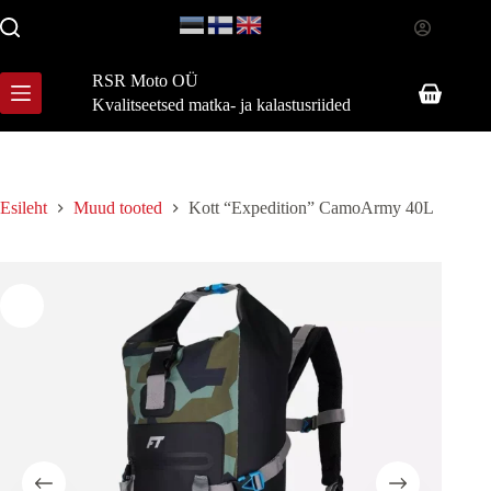
Skip
to
content
RSR Moto OÜ
Shopping
Kvalitseetsed matka- ja kalastusriided
cart
Esileht
Muud tooted
Kott “Expedition” CamoArmy 40L