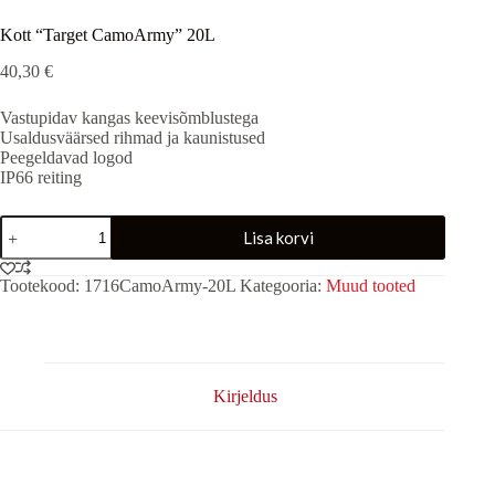
Kott “Target CamoArmy” 20L
40,30
€
Vastupidav kangas keevisõmblustega
Usaldusväärsed rihmad ja kaunistused
Peegeldavad logod
IP66 reiting
Kott
Lisa korvi
"Target
CamoArmy"
20L
Tootekood:
1716CamoArmy-20L
Kategooria:
Muud tooted
kogus
Kirjeldus