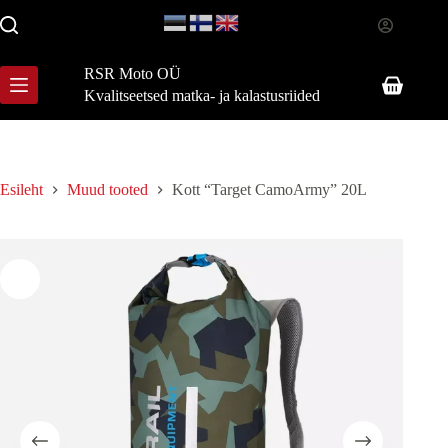
Skip
to
content
RSR Moto OÜ
Shopping
Kvalitseetsed matka- ja kalastusriided
cart
Esileht
Muud tooted
Kott “Target CamoArmy” 20L