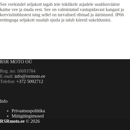
See veekindel seljakott tagab teie isiklikele asjadele usaldusväärse
kaitse vee ja muda eest. See on valmistatud vastupidavast kangast ja
keevisõmblustest ning sellel on turvalised rihmad ja ääristused. IP66
reitinguga seljakott suudab ujuda ja talub kiireid sukeldumisi.
RSR MOTO OÜ
Reg. no: 16693784
E-mail:
info@rsrmoto.ee
Telefon:
+372 5092712
Info
Privaatsuspoliitika
Müügitingimused
RSRmoto.ee
© 2026