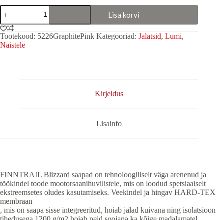
Jalatsid
Lisa korvi
"Blizzard
Graphite"
Roosa
Tootekood:
5226GraphitePink
Kategooriad:
Jalatsid
,
Lumi
,
kogus
Naistele
Kirjeldus
Lisainfo
FINNTRAIL Blizzard saapad on tehnoloogiliselt väga arenenud ja
töökindel toode mootorsaanihuvilistele, mis on loodud spetsiaalselt
ekstreemsetes oludes kasutamiseks. Veekindel ja hingav HARD-TEX
membraan
, mis on saapa sisse integreeritud, hoiab jalad kuivana ning isolatsioon
tihedusega 1200 g/m2 hoiab neid soojana ka kõige madalamatel