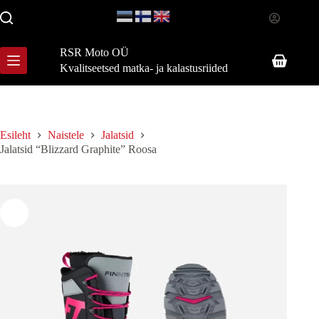
Skip
to
content
RSR Moto OÜ
Shopping
Kvalitseetsed matka- ja kalastusriided
cart
Esileht
Naistele
Jalatsid
Jalatsid “Blizzard Graphite” Roosa