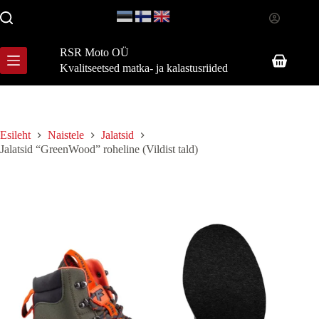
Skip
to
content
RSR Moto OÜ
Shopping
Kvalitseetsed matka- ja kalastusriided
cart
Esileht
Naistele
Jalatsid
Jalatsid “GreenWood” roheline (Vildist tald)