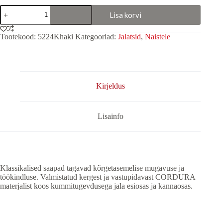
Jalatsid
Lisa korvi
"GreenWood"
roheline
(Vildist
Tootekood:
5224Khaki
Kategooriad:
Jalatsid
,
Naistele
tald)
kogus
Kirjeldus
Lisainfo
Klassikalised saapad tagavad kõrgetasemelise mugavuse ja
töökindluse. Valmistatud kergest ja vastupidavast CORDURA
materjalist koos kummitugevdusega jala esiosas ja kannaosas.