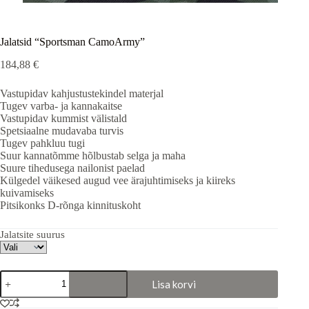
Jalatsid “Sportsman CamoArmy”
184,88
€
Vastupidav kahjustustekindel materjal
Tugev varba- ja kannakaitse
Vastupidav kummist välistald
Spetsiaalne mudavaba turvis
Tugev pahkluu tugi
Suur kannatõmme hõlbustab selga ja maha
Suure tihedusega nailonist paelad
Külgedel väikesed augud vee ärajuhtimiseks ja kiireks
kuivamiseks
Pitsikonks D-rõnga kinnituskoht
Jalatsite suurus
Jalatsid
Lisa korvi
"Sportsman
CamoArmy"