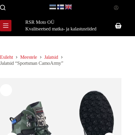
Skip
to
content
RSR Moto OÜ
Shopping
Kvalitseetsed matka- ja kalastusriided
cart
Esileht
Meestele
Jalatsid
Jalatsid “Sportsman CamoArmy”