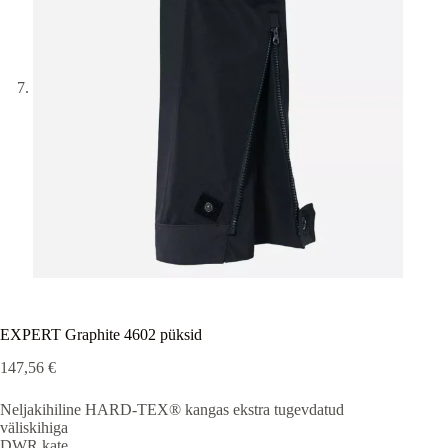
EXPERT Graphite 4602 püksid
147,56
€
Neljakihiline HARD-TEX® kangas ekstra tugevdatud
väliskihiga
DWR kate