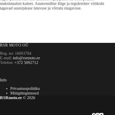
maksimaalset kaitset. Anatoomiline lõige ja reguleeritav vöökoht
tagavad suurepärase istuvuse ja võrratu mugavuse.
RSR MOTO OÜ
Reg. no: 16693784
E-mail:
info@rsrmoto.ee
Telefon:
+372 5092712
Info
Privaatsuspoliitika
Müügitingimused
RSRmoto.ee
© 2026