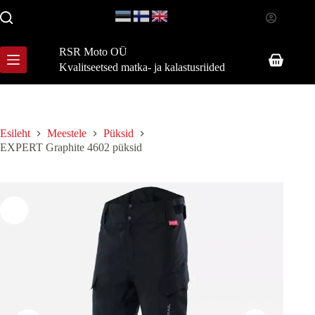
Skip
to
content
RSR Moto OÜ
Shopping
Kvalitseetsed matka- ja kalastusriided
cart
Esileht
Meestele
Püksid
EXPERT Graphite 4602 püksid