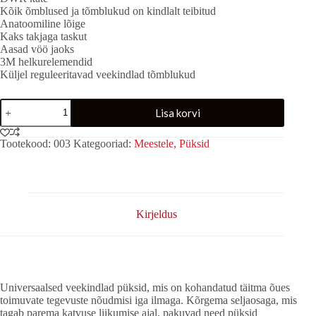
Kõik õmblused ja tõmblukud on kindlalt teibitud
Anatoomiline lõige
Kaks takjaga taskut
Aasad vöö jaoks
3M helkurelemendid
Küljel reguleeritavad veekindlad tõmblukud
EXPERT
Lisa korvi
Graphite
4602
püksid
Tootekood:
003
Kategooriad:
Meestele
,
Püksid
kogus
Kirjeldus
Universaalsed veekindlad püksid, mis on kohandatud täitma õues
toimuvate tegevuste nõudmisi iga ilmaga. Kõrgema seljaosaga, mis
tagab parema katvuse liikumise ajal, pakuvad need püksid