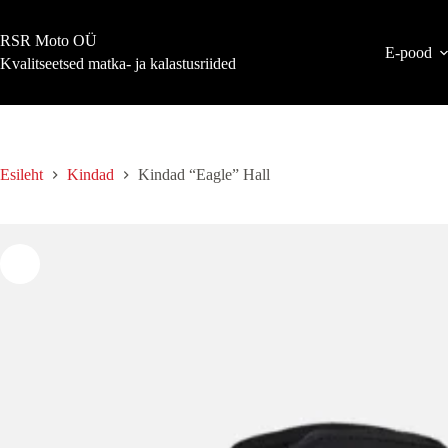
Skip
to
RSR Moto OÜ
content
E-pood
Kvalitseetsed matka- ja kalastusriided
Esileht
Kindad
Kindad “Eagle” Hall