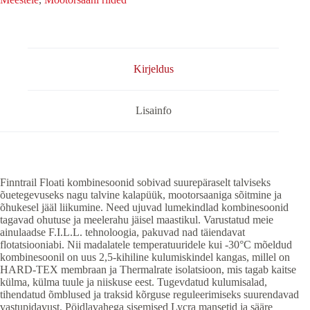
Kirjeldus
Lisainfo
Finntrail Floati kombinesoonid sobivad suurepäraselt talviseks
õuetegevuseks nagu talvine kalapüük, mootorsaaniga sõitmine ja
õhukesel jääl liikumine. Need ujuvad lumekindlad kombinesoonid
tagavad ohutuse ja meelerahu jäisel maastikul. Varustatud meie
ainulaadse F.I.L.L. tehnoloogia, pakuvad nad täiendavat
flotatsiooniabi. Nii madalatele temperatuuridele kui -30°C mõeldud
kombinesoonil on uus 2,5-kihiline kulumiskindel kangas, millel on
HARD-TEX membraan ja Thermalrate isolatsioon, mis tagab kaitse
külma, külma tuule ja niiskuse eest. Tugevdatud kulumisalad,
tihendatud õmblused ja traksid kõrguse reguleerimiseks suurendavad
vastupidavust. Pöidlavahega sisemised Lycra mansetid ja sääre