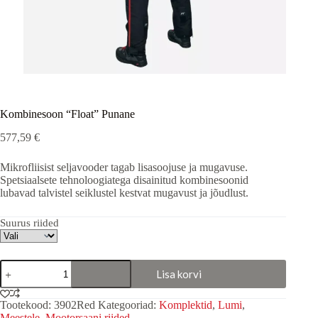
Kombinesoon “Float” Punane
577,59
€
Mikrofliisist seljavooder tagab lisasoojuse ja mugavuse.
Spetsiaalsete tehnoloogiatega disainitud kombinesoonid
lubavad talvistel seiklustel kestvat mugavust ja jõudlust.
Suurus riided
Kombinesoon
Lisa korvi
"Float"
Punane
kogus
Tootekood:
3902Red
Kategooriad:
Komplektid
,
Lumi
,
Meestele
,
Mootorsaani riided