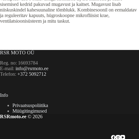
sisemised kedrid pakuvad mugavust ja kaitset. Mugavust lisab
niiskuskindel kahesuunaline tõmblukk. Kombinesoonil on eemaldatav
ja reguleeritav kapuuts, hügroskoopne mikrofliisist krae,
ventilatsioonisüsteem ja mitu taskut.
RSR MOTO OÜ
Reg. no: 16693784
E-mail:
info@rsrmoto.ee
Telefon:
+372 5092712
Info
Privaatsuspoliitika
Müügitingimused
RSRmoto.ee
© 2026