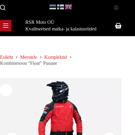
Skip
to
content
RSR Moto OÜ
Shopping
Kvalitseetsed matka- ja kalastusriided
cart
Esileht
Meestele
Komplektid
Kombinesoon “Float” Punane