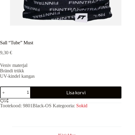
Sall “Tube” Must
9,30
€
Veniv materjal
Brändi trükk
UV-kindel kangas
Sall
Lisa korvi
"Tube"
Must
kogus
Tootekood:
9801Black-OS
Kategooria:
Sokid