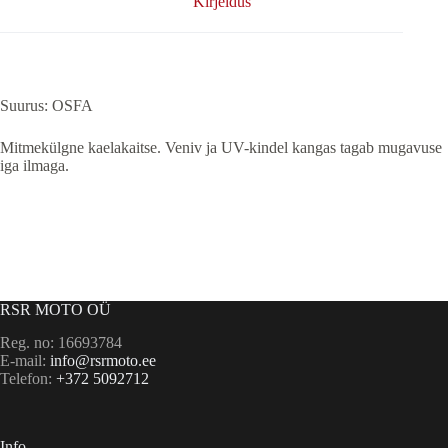
Kirjeldus
Suurus: OSFA
Mitmekülgne kaelakaitse. Veniv ja UV-kindel kangas tagab mugavuse
iga ilmaga.
RSR MOTO OÜ
Reg. no: 16693784
E-mail:
info@rsrmoto.ee
Telefon:
+372 5092712
Info