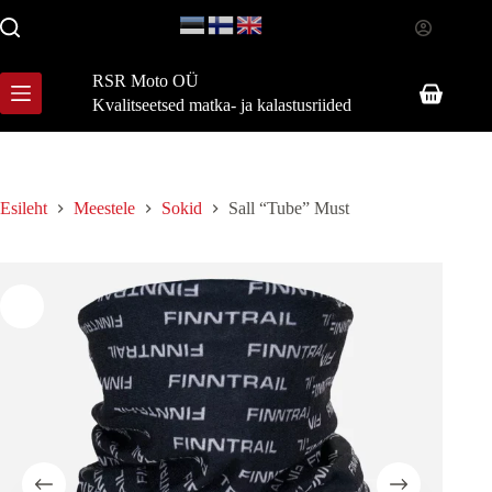
Skip
to
content
RSR Moto OÜ
Shopping
Kvalitseetsed matka- ja kalastusriided
cart
Esileht
Meestele
Sokid
Sall “Tube” Must