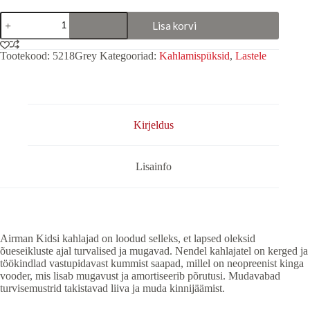
Kahlamispüksid
Lisa korvi
"AirmanKids"
Hall
kogus
Tootekood:
5218Grey
Kategooriad:
Kahlamispüksid
,
Lastele
Kirjeldus
Lisainfo
Airman Kidsi kahlajad on loodud selleks, et lapsed oleksid
õueseikluste ajal turvalised ja mugavad. Nendel kahlajatel on kerged ja
töökindlad vastupidavast kummist saapad, millel on neopreenist kinga
vooder, mis lisab mugavust ja amortiseerib põrutusi. Mudavabad
turvisemustrid takistavad liiva ja muda kinnijäämist.