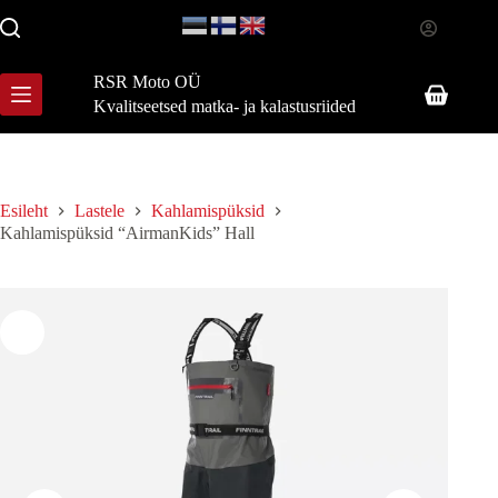
Skip
to
content
RSR Moto OÜ
Shopping
Kvalitseetsed matka- ja kalastusriided
cart
Esileht
Lastele
Kahlamispüksid
Kahlamispüksid “AirmanKids” Hall