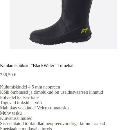
Kahlamispüksid “BlackWater” Tumehall
236,59
€
Kulumiskindel 4,5 mm neopreen
Kõik õmblused ja tõmblukud on usaldusväärselt liimitud
Põlvedel kaitsev kate
Tugevad traksid ja vöö
Mahukas veekindel Velcro rinnatasku
Muhv tasku
Kuivatussilmused
Sisseehitatud töökindlad neopreenvoodriga kummisaapad
Spetsiaalne mudavaba turvis