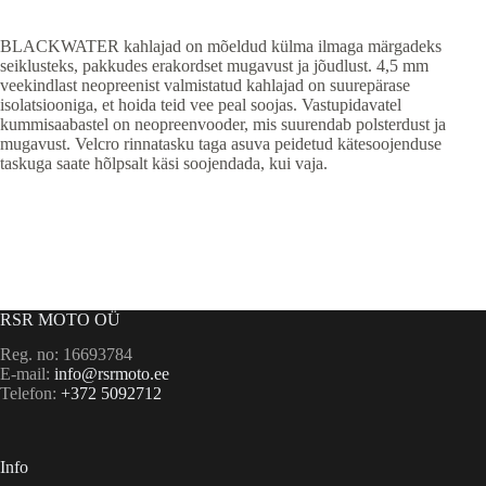
BLACKWATER kahlajad on mõeldud külma ilmaga märgadeks
seiklusteks, pakkudes erakordset mugavust ja jõudlust. 4,5 mm
veekindlast neopreenist valmistatud kahlajad on suurepärase
isolatsiooniga, et hoida teid vee peal soojas. Vastupidavatel
kummisaabastel on neopreenvooder, mis suurendab polsterdust ja
mugavust. Velcro rinnatasku taga asuva peidetud kätesoojenduse
taskuga saate hõlpsalt käsi soojendada, kui vaja.
RSR MOTO OÜ
Reg. no: 16693784
E-mail:
info@rsrmoto.ee
Telefon:
+372 5092712
Info