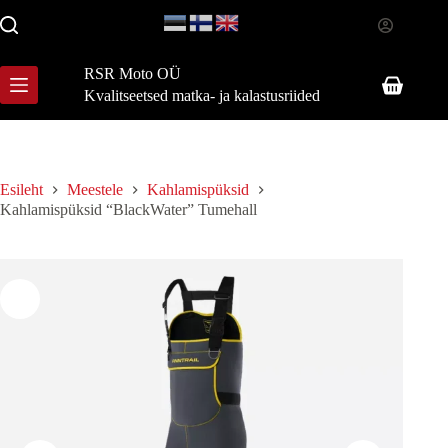
Skip
to
content
RSR Moto OÜ
Shopping
Kvalitseetsed matka- ja kalastusriided
cart
Esileht
Meestele
Kahlamispüksid
Kahlamispüksid “BlackWater” Tumehall