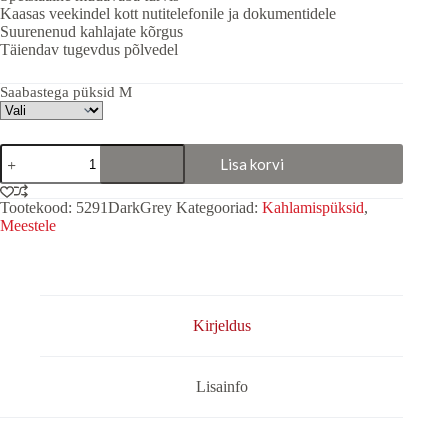
Kaasas veekindel kott nutitelefonile ja dokumentidele
Suurenenud kahlajate kõrgus
Täiendav tugevdus põlvedel
Saabastega püksid M
Kahlamispüksid
Lisa korvi
"BlackWater"
Tumehall
kogus
Tootekood:
5291DarkGrey
Kategooriad:
Kahlamispüksid
,
Meestele
Kirjeldus
Lisainfo