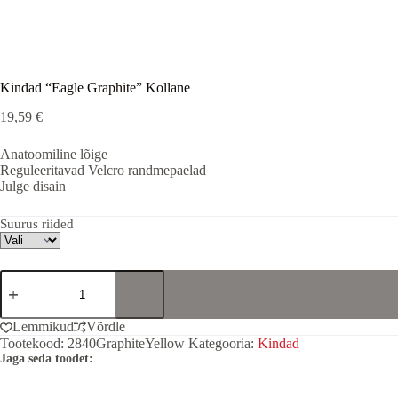
Kindad “Eagle Graphite” Kollane
19,59
€
Anatoomiline lõige
Reguleeritavad Velcro randmepaelad
Julge disain
Suurus riided
Kindad
"Eagle
Graphite"
Kollane
Lemmikud
Võrdle
kogus
Tootekood:
2840GraphiteYellow
Kategooria:
Kindad
Jaga seda toodet: