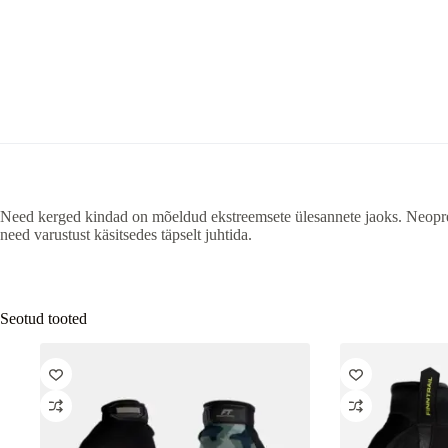
Need kerged kindad on mõeldud ekstreemsete ülesannete jaoks. Neopre
need varustust käsitsedes täpselt juhtida.
Seotud tooted