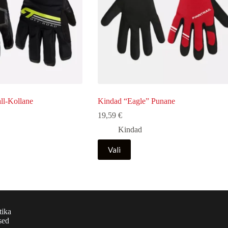
ll-Kollane
Kindad “Eagle” Punane
19,59
€
Kindad
Sellel
Vali
tootel
on
mitu
varianti.
Valikuid
saab
teha
tika
tootelehel.
sed