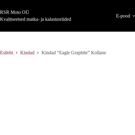
Skip
to
RSR Moto OÜ
content
E-pood
Kvalitseetsed matka- ja kalastusriided
Esileht
Kindad
Kindad “Eagle Graphite” Kollane