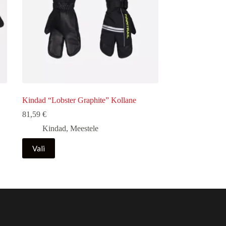
Kindad “Lobster Graphite” Kollane
81,59
€
Kindad
,
Meestele
Sellel
Vali
tootel
on
mitu
varianti.
Valikuid
saab
teha
tootelehel.