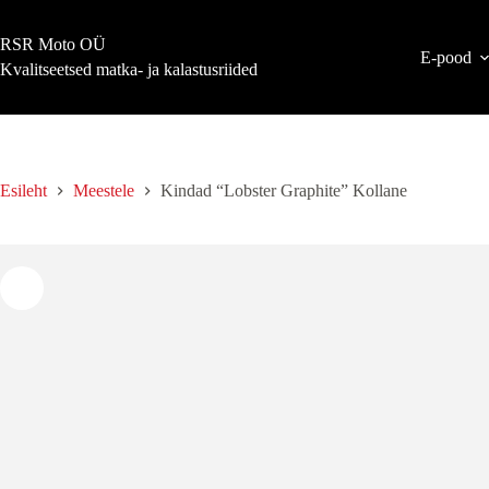
Skip
to
RSR Moto OÜ
content
E-pood
Kvalitseetsed matka- ja kalastusriided
Esileht
Meestele
Kindad “Lobster Graphite” Kollane