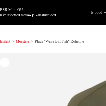
Skip
to
RSR Moto OÜ
content
E-pood
Kvalitseetsed matka- ja kalastusriided
Esileht
Meestele
Pluus “Wave Big Fish” Roheline