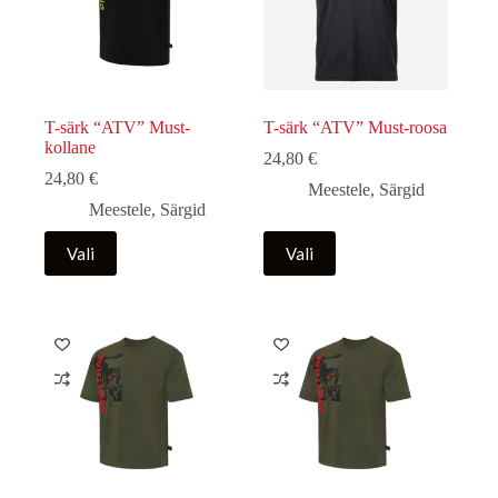
T-särk “ATV” Must-
T-särk “ATV” Must-roosa
kollane
24,80
€
24,80
€
Meestele
,
Särgid
Meestele
,
Särgid
Sellel
Sellel
Vali
Vali
tootel
tootel
on
on
mitu
mitu
varianti.
varianti.
Valikuid
Valikuid
saab
saab
teha
teha
tootelehel.
tootelehel.