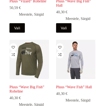
Pluus “Vizard” Roheline
Pluus “Wave Big Fish”
Hall
50,59
€
40,30
€
Meestele
,
Särgid
Meestele
,
Särgid
Sellel
Sellel
Vali
Vali
tootel
tootel
on
on
mitu
mitu
varianti.
varianti.
Valikuid
Valikuid
saab
saab
teha
teha
tootelehel.
tootelehel.
Pluus “Wave Big Fish”
Pluus “Wave Fish” Hall
Roheline
40,30
€
40,30
€
Meestele
,
Särgid
Meestele
,
Särgid