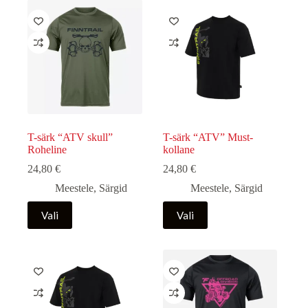
varianti.
varianti.
Valikuid
Valikuid
saab
saab
teha
teha
tootelehel.
tootelehel.
T-särk “ATV skull”
T-särk “ATV” Must-
Roheline
kollane
24,80
€
24,80
€
Meestele
,
Särgid
Meestele
,
Särgid
Sellel
Sellel
Vali
Vali
tootel
tootel
on
on
mitu
mitu
varianti.
varianti.
Valikuid
Valikuid
saab
saab
teha
teha
tootelehel.
tootelehel.