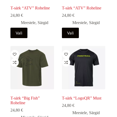
T-särk “ATV” Roheline
T-särk “ATV” Roheline
24,80
€
24,80
€
Meestele
,
Särgid
Meestele
,
Särgid
Sellel
Sellel
Vali
Vali
tootel
tootel
on
on
mitu
mitu
varianti.
varianti.
Valikuid
Valikuid
saab
saab
teha
teha
tootelehel.
tootelehel.
T-särk “Big Fish”
T-särk “LogoQR” Must
Roheline
24,80
€
24,80
€
Meestele
,
Särgid