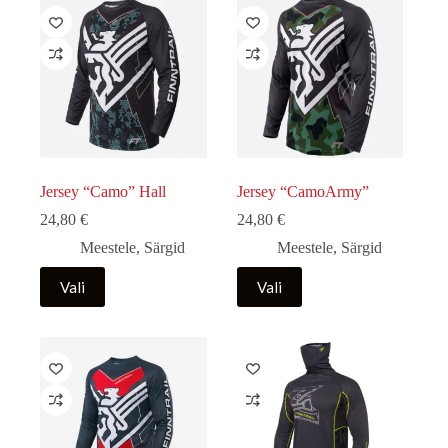
Jersey “Camo” Hall
Jersey “CamoArmy”
24,80
€
24,80
€
Meestele
,
Särgid
Meestele
,
Särgid
Sellel
Sellel
Vali
Vali
tootel
tootel
on
on
mitu
mitu
varianti.
varianti.
Valikuid
Valikuid
saab
saab
teha
teha
tootelehel.
tootelehel.