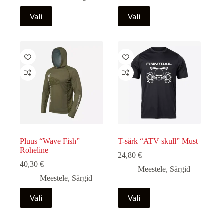
Sellel
Sellel
Vali
Vali
tootel
tootel
on
on
mitu
mitu
varianti.
varianti.
Valikuid
Valikuid
saab
saab
teha
teha
tootelehel.
tootelehel.
Pluus “Wave Fish”
T-särk “ATV skull” Must
Roheline
24,80
€
40,30
€
Meestele
,
Särgid
Meestele
,
Särgid
Sellel
Sellel
Vali
Vali
tootel
tootel
on
on
mitu
mitu