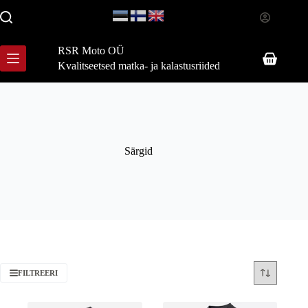
Skip
to
content
RSR Moto OÜ
Shopping
Kvalitseetsed matka- ja kalastusriided
cart
Särgid
FILTREERI