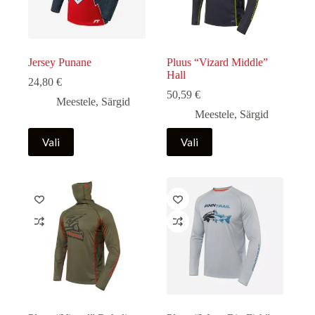
Jersey Punane
Pluus “Vizard Middle”
Hall
24,80
€
50,59
€
Meestele
,
Särgid
Meestele
,
Särgid
Sellel
Sellel
Vali
Vali
tootel
tootel
on
on
mitu
mitu
varianti.
varianti.
Valikuid
Valikuid
saab
saab
teha
teha
tootelehel.
tootelehel.