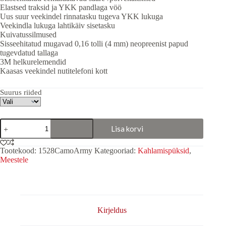
Elastsed traksid ja YKK pandlaga vöö
Uus suur veekindel rinnatasku tugeva YKK lukuga
Veekindla lukuga lahtikäiv sisetasku
Kuivatussilmused
Sisseehitatud mugavad 0,16 tolli (4 mm) neopreenist papud
tugevdatud tallaga
3M helkurelemendid
Kaasas veekindel nutitelefoni kott
Suurus riided
Kahlamispüksid
Lisa korvi
"Speedmaster"
CamoArmy
kogus
Tootekood:
1528CamoArmy
Kategooriad:
Kahlamispüksid
,
Meestele
Kirjeldus