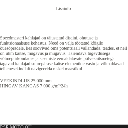
Lisainfo
Speedmasteri kahlajad on täiustatud disaini, ohutuse ja
funktsionaalsuse kehastus. Need on välja töötatud kõigile
õuesõpradele, kes soovivad oma potentsiaali vallandada, teades, et neil
on ülim kaitse, mugavus ja mugavus. Täiendava tugevdusega
võtmepiirkondades ja sisemiste eemaldatavate põlvekaitsmetega
tagavad kahlajad suurepärase kaitse elementide vastu ja võimaldavad
teil enesekindlalt navigeerida raskel maastikul.
VEEKINDLUS 25 000 mm
HINGAV KANGAS 7 000 g/m²/24h
RSR MOTO OÜ