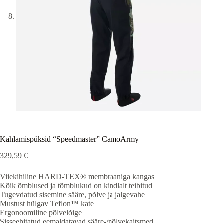
Kahlamispüksid “Speedmaster” CamoArmy
329,59
€
Viiekihiline HARD-TEX® membraaniga kangas
Kõik õmblused ja tõmblukud on kindlalt teibitud
Tugevdatud sisemine sääre, põlve ja jalgevahe
Mustust hülgav Teflon™ kate
Ergonoomiline põlvelõige
Sisseehitatud eemaldatavad sääre-/põlvekaitsmed