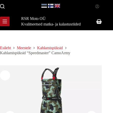
Skip
to
content
RSR Moto OÜ
Shopping
Kvalitseetsed matka- ja kalastusriided
cart
Esileht
Meestele
Kahlamispüksid
Kahlamispüksid “Speedmaster” CamoArmy